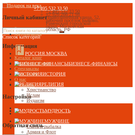
+7 495 532 33 50
+7 495 532 33 50
+7 926 266 71 98
Личный кабинет
Праволинейная улица, 52,
рабочий посёлок Быково,
Раменский городской
округ, Московская
Регистрация
область, РФ
Авторизация
Список категорий
Информация
РОССИЯ.МОСКВА
Каталог книг
Короба-шкатулки
БИЗНЕСЕ-ФИНАНСЫ
Спецзаказы
Эксклюзив
ИСТОРИЯ
О нас
РЕЛИГИЯ
Контакты
Христианство
Ислам
Настройки
Иудаизм
МУДРОСТЬ
МУЖЧИНЕ
Обратная связь
Охота и рыбалка
Армия и Флот