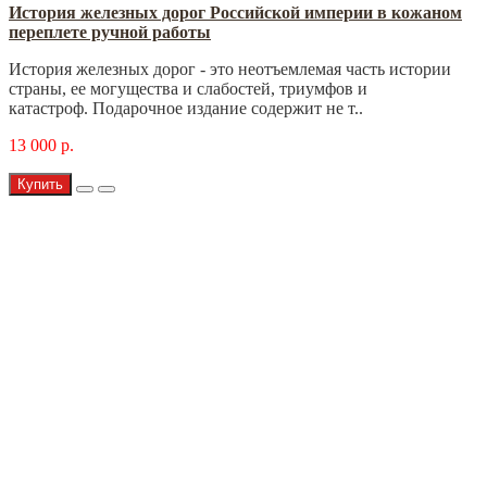
История железных дорог Российской империи в кожаном
переплете ручной работы
История железных дорог - это неотъемлемая часть истории
страны, ее могущества и слабостей, триумфов и
катастроф. Подарочное издание содержит не т..
13 000 р.
Купить