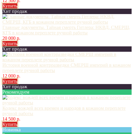
12 500 р.
Купить
Хит продаж
Главные документы. Тайная смерть Гитлера: НКВД, СМЕРШ,
КГБ в кожаном переплете ручной работы
20 000 р.
Купить
Хит продаж
История военной контрразведки СМЕРШ империй в кожаном
переплете ручной работы
12 000 р.
Купить
Хит продаж
Рекомендуем
Кодекс вождей всех времен и народов в кожаном переплете
ручной работы
14 500 р.
Купить
Новинка