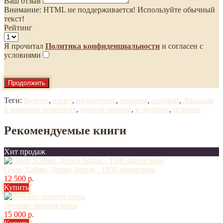
Ваш отзыв
Внимание:
HTML не поддерживается! Используйте обычный
текст!
Рейтинг
Я прочитал
Политика конфиденциальности
и согласен с
условиями
Продолжить
Теги:
Купить
,
книгу
,
подарочное
,
издание
,
самурай
,
Авиация
в кожаном переплете
,
ручной работы
,
в подарок
,
история
Рекомендуемые книги
Хит продаж
Омар Хайям. Древо бытия - 1000 афоризмов
12 500 р.
Купить
Лучшие притчи мира
15 000 р.