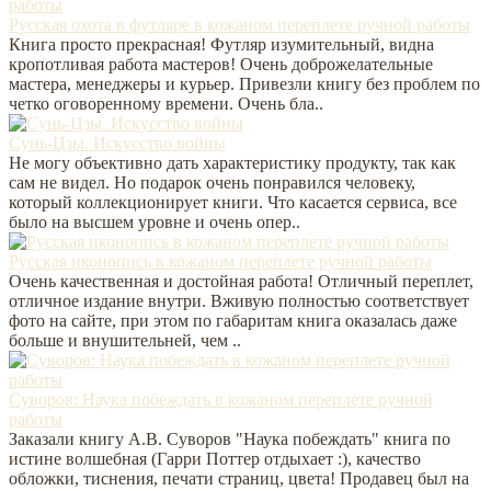
Русская охота в футляре в кожаном переплете ручной работы
Книга просто прекрасная! Футляр изумительный, видна
кропотливая работа мастеров! Очень доброжелательные
мастера, менеджеры и курьер. Привезли книгу без проблем по
четко оговоренному времени. Очень бла..
Сунь-Цзы. Искусство войны
Не могу объективно дать характеристику продукту, так как
сам не видел. Но подарок очень понравился человеку,
который коллекционирует книги. Что касается сервиса, все
было на высшем уровне и очень опер..
Русская иконопись в кожаном переплете ручной работы
Очень качественная и достойная работа! Отличный переплет,
отличное издание внутри. Вживую полностью соответствует
фото на сайте, при этом по габаритам книга оказалась даже
больше и внушительней, чем ..
Суворов: Наука побеждать в кожаном переплете ручной
работы
Заказали книгу А.В. Суворов "Наука побеждать" книга по
истине волшебная (Гарри Поттер отдыхает :), качество
обложки, тиснения, печати страниц, цвета! Продавец был на