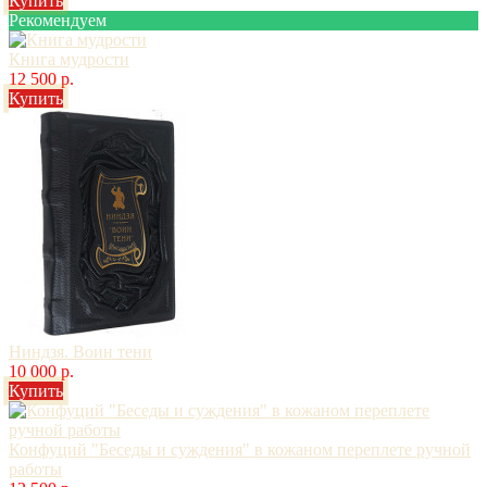
Купить
Рекомендуем
Книга мудрости
12 500 р.
Купить
Ниндзя. Воин тени
10 000 р.
Купить
Конфуций "Беседы и суждения" в кожаном переплете ручной
работы