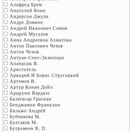
Альфред Брем
Анатолий Кони
Андерсон Джули
Андре Домине
Андрей Иванович Сомов
Андрей Мусалов
Анна Андреевна Ахматова
Антон Павлович Чехов
Антон Чехов
Антуан Сент-Экзюпери
Апанасик В.
Аристотель
Аркадий И Борис Стругацкий
Артемов В.
Артур Конан Дойл
Арцруни Вардкес
Бальтасар Грасиан
Бенджамин Франклин
Бильжо Андрей
Бубчикова М.
Булгаков М.
Бутромеев В. П.