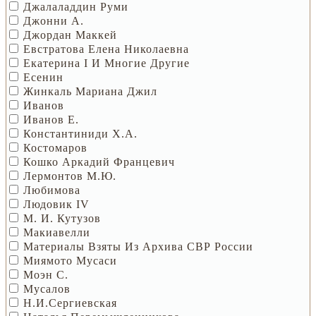
Джалаладдин Руми
Джонни А.
Джордан Маккей
Евстратова Елена Николаевна
Екатерина I И Многие Другие
Есенин
Жинкаль Мариана Джил
Иванов
Иванов Е.
Константиниди Х.А.
Костомаров
Кошко Аркадий Францевич
Лермонтов М.Ю.
Любимова
Людовик IV
М. И. Кутузов
Макиавелли
Материалы Взяты Из Архива СВР России
Миямото Мусаси
Моэн С.
Мусалов
Н.И.Сергиевская