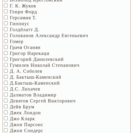
Г. К. Жуков
Генри Форд
Герсамия Т.
Гиппиус
Голдблатт Д.
Голованов Александр Евгеньевич
Гомер
Грачя Оганян
Григор Нарекаци
Григорий Данилевский
Гумилев Николай Степанович
Д. А. Соболев
Д. Бактыш-Каменский
Д.Бактыш-Каменский
Д.С. Лихачев
Далматов Владимир
Девятов Сергей Викторович
Дейв Брум
Джек Лондон
Джо Кларк
Джон Парсонс
Джон Сондерс