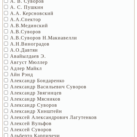
А. В. Суворов
А. С. Пушкин
А.А. Керсновский
А.А.Спектор
А.В.Мединский
А.В.Суворов
А.В.Суворов Н.Макиавелли
А.Н.Виноградов
А.О.Давтян
Авайылдаев Э.
Август Мюллер
Адлер Майкл
Айн Рэнд
Александр Бондаренко
Александр Васильевич Суворов
Александр Звягинцев
Александр Мясников
Александр Суворов
Александр Хинштейн
Алексей Александрович Лагутенков
Алексей Вульфов
Алексей Суворов
Альберто Карпичечи