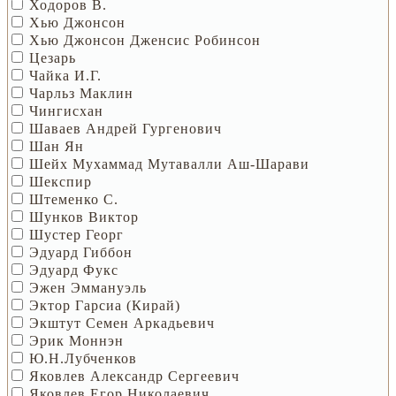
Ходоров В.
Хью Джонсон
Хью Джонсон Дженсис Робинсон
Цезарь
Чайка И.Г.
Чарльз Маклин
Чингисхан
Шаваев Андрей Гургенович
Шан Ян
Шейх Мухаммад Мутавалли Аш-Шарави
Шекспир
Штеменко С.
Шунков Виктор
Шустер Георг
Эдуард Гиббон
Эдуард Фукс
Эжен Эммануэль
Эктор Гарсиа (Кирай)
Экштут Семен Аркадьевич
Эрик Моннэн
Ю.Н.Лубченков
Яковлев Александр Сергеевич
Яковлев Егор Николаевич