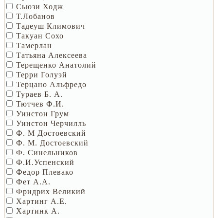
Сьюзи Ходж
Т.Лобанов
Тадеуш Климович
Такуан Сохо
Тамерлан
Татьяна Алексеева
Терещенко Анатолий
Терри Голуэй
Терцано Альфредо
Тураев Б. А.
Тютчев Ф.И.
Уинстон Грум
Уинстон Черчилль
Ф. М Достоевский
Ф. М. Достоевский
Ф. Синельников
Ф.И.Успенский
Федор Плевако
Фет А.А.
Фридрих Великий
Хартинг А.Е.
Хартинк А.