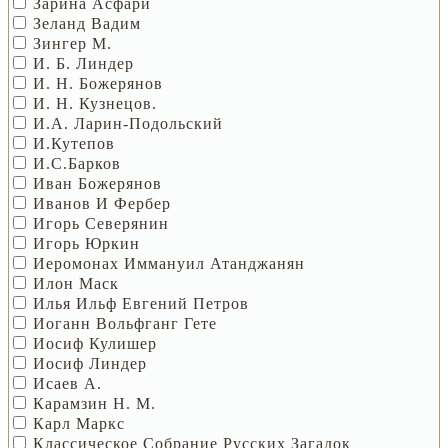
Зарина Асфари
Зеланд Вадим
Зингер М.
И. Б. Линдер
И. Н. Божерянов
И. Н. Кузнецов.
И.А. Ларин-Подольский
И.Кутепов
И.С.Барков
Иван Божерянов
Иванов И Фербер
Игорь Северянин
Игорь Юркин
Иеромонах Иммануил Атанджанян
Илон Маск
Илья Ильф Евгений Петров
Иоганн Вольфганг Гете
Иосиф Кулишер
Иосиф Линдер
Исаев А.
Карамзин Н. М.
Карл Маркс
Классическое Собрание Русских Загадок