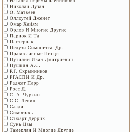
Наталья Перемышленникова
Николай Лузан
О. Матвеев
Оллоутей Дженет
Омар Хайям
Орлов И Многие Другие
Парнок И Тд
Пастернак
Пелузи Симонетта. Др.
Православные Писцы
Путилин Иван Дмитриевич
Пушкин А.С.
Р.Г. Скрынников
РГАСПИ И Др.
Раджат Парр
Росс Д.
С. А. Чуркин
С.С. Левин
Саади
Симонов..
Стюарт Деррик
Сунь-Цзы
Тамерлан И Многие Другие