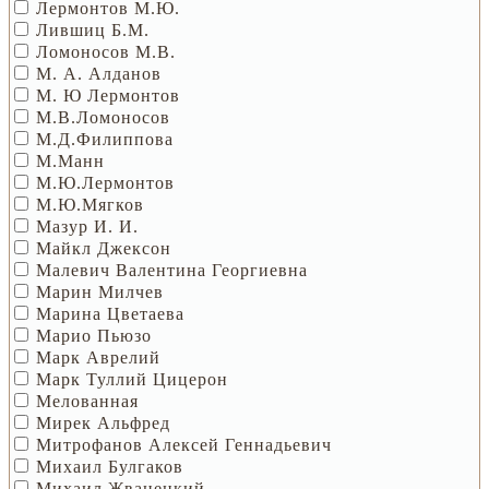
Лермонтов М.Ю.
Лившиц Б.М.
Ломоносов М.В.
М. А. Алданов
М. Ю Лермонтов
М.В.Ломоносов
М.Д.Филиппова
М.Манн
М.Ю.Лермонтов
М.Ю.Мягков
Мазур И. И.
Майкл Джексон
Малевич Валентина Георгиевна
Марин Милчев
Марина Цветаева
Марио Пьюзо
Марк Аврелий
Марк Туллий Цицерон
Мелованная
Мирек Альфред
Митрофанов Алексей Геннадьевич
Михаил Булгаков
Михаил Жванецкий