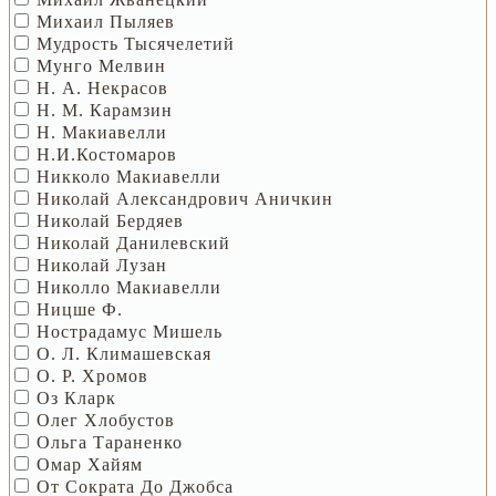
Михаил Пыляев
Мудрость Тысячелетий
Мунго Мелвин
Н. А. Некрасов
Н. М. Карамзин
Н. Макиавелли
Н.И.Костомаров
Никколо Макиавелли
Николай Александрович Аничкин
Николай Бердяев
Николай Данилевский
Николай Лузан
Николло Макиавелли
Ницше Ф.
Нострадамус Мишель
О. Л. Климашевская
О. Р. Хромов
Оз Кларк
Олег Хлобустов
Ольга Тараненко
Омар Хайям
От Сократа До Джобса