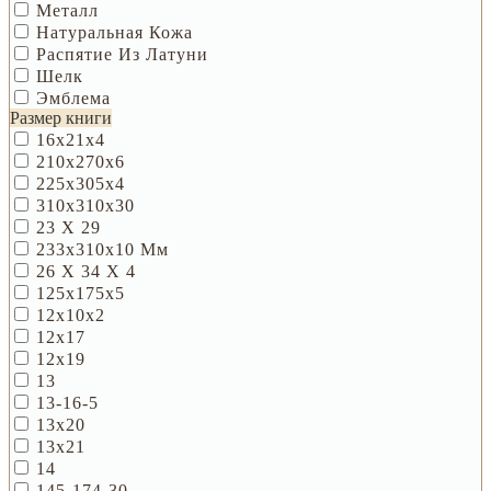
Металл
Натуральная Кожа
Распятие Из Латуни
Шелк
Эмблема
Размер книги
16х21х4
210х270х6
225х305х4
310х310х30
23 Х 29
233х310х10 Мм
26 Х 34 Х 4
125х175х5
12х10х2
12х17
12х19
13
13-16-5
13х20
13х21
14
145-174-30