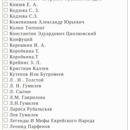
Князев Е. А.
Кодзова С. З.
Кодзова С.З.
Кожевников Александр Юрьевич
Колин Типпинг
Константин Эдуардович Циолковский
Конфуций
Корешкин И. А.
Коробкина Т.
Коробкина.Т
Крейнис З. Л.
Кристиан Каллек
Кутепов Или Бутромеев
Л . Н . Толстой
Л. Н. Гумилев
Л. Сытин
Л.М. Гаврилова
Л.Н.Гумилев
Лариса Рубальская
Лев Гумилев
Легенды И Мифы Еврейского Народа
Леонид Парфенов