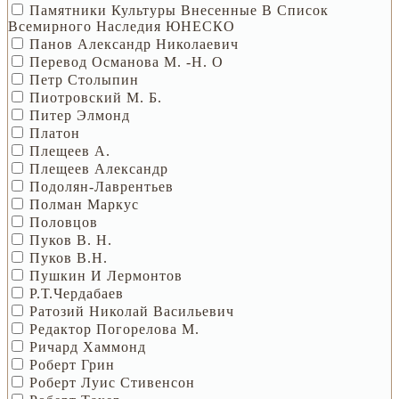
Памятники Культуры Внесенные В Список
Всемирного Наследия ЮНЕСКО
Панов Александр Николаевич
Перевод Османова М. -Н. О
Петр Столыпин
Пиотровский М. Б.
Питер Элмонд
Платон
Плещеев А.
Плещеев Александр
Подолян-Лаврентьев
Полман Маркус
Половцов
Пуков В. Н.
Пуков В.Н.
Пушкин И Лермонтов
Р.Т.Чердабаев
Ратозий Николай Васильевич
Редактор Погорелова М.
Ричард Хаммонд
Роберт Грин
Роберт Луис Стивенсон