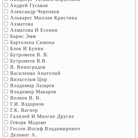
Aндрей Гуcьков
Александр Черепков
Альварес Миллан Кристина
Ахматова
Ахматова И Есенин
Барнс Эмм
Бартолена Симона
Блок И Бунин
Бутромеев В. В.
Бутромеев В.В.
В. Виноградов
Василенко Анатолий
Вильгельм Цир
Владимир Лазарев
Владимир Макаров
Волков В. В.
Г.И. Вздорнов
Г.К. Вагнер
Галилей И Многие Другие
Геворк Мадоян
Гессен Иосиф Владимирович
Дельвиг А.