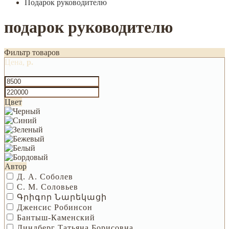
Подарок руководителю
подарок руководителю
Фильтр товаров
Цена,
р.
Цвет
Автор
Д. А. Соболев
С. М. Соловьев
Գրիգոր Նարեկացի
Дженсис Робинсон
Бантыш-Каменский
Линдберг Татьяна Борисовна