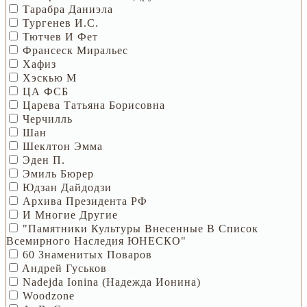
Тарабра Даниэла
Тургенев И.С.
Тютчев И Фет
Франсеск Миральес
Хафиз
Хэскью М
ЦА ФСБ
Царева Татьяна Борисовна
Черчилль
Шан
Шеклтон Эмма
Эден П.
Эмиль Бюрер
Юдзан Дайдодзи
Архива Президента РФ
И Многие Другие
"Памятники Культуры Внесенные В Список
Всемирного Наследия ЮНЕСКО"
60 Знаменитых Поваров
Aндрей Гуcьков
Nadejda Ionina (Надежда Ионина)
Woodzone