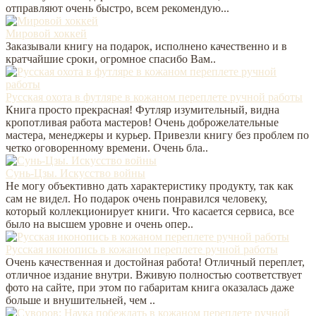
отправляют очень быстро, всем рекомендую...
Мировой хоккей
Заказывали книгу на подарок, исполнено качественно и в
кратчайшие сроки, огромное спасибо Вам..
Русская охота в футляре в кожаном переплете ручной работы
Книга просто прекрасная! Футляр изумительный, видна
кропотливая работа мастеров! Очень доброжелательные
мастера, менеджеры и курьер. Привезли книгу без проблем по
четко оговоренному времени. Очень бла..
Сунь-Цзы. Искусство войны
Не могу объективно дать характеристику продукту, так как
сам не видел. Но подарок очень понравился человеку,
который коллекционирует книги. Что касается сервиса, все
было на высшем уровне и очень опер..
Русская иконопись в кожаном переплете ручной работы
Очень качественная и достойная работа! Отличный переплет,
отличное издание внутри. Вживую полностью соответствует
фото на сайте, при этом по габаритам книга оказалась даже
больше и внушительней, чем ..