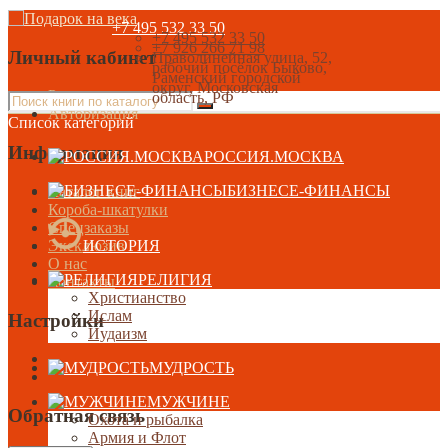
+7 495 532 33 50
+7 495 532 33 50
+7 926 266 71 98
Личный кабинет
Праволинейная улица, 52,
рабочий посёлок Быково,
Раменский городской
округ, Московская
Регистрация
область, РФ
Авторизация
Список категорий
Информация
РОССИЯ.МОСКВА
БИЗНЕСЕ-ФИНАНСЫ
Каталог книг
Короба-шкатулки
Спецзаказы
Эксклюзив
ИСТОРИЯ
О нас
РЕЛИГИЯ
Контакты
Христианство
Ислам
Настройки
Иудаизм
МУДРОСТЬ
МУЖЧИНЕ
Обратная связь
Охота и рыбалка
Армия и Флот