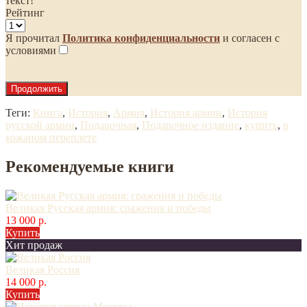
текст!
Рейтинг
Я прочитал
Политика конфиденциальности
и согласен с
условиями
Продолжить
Теги:
Книга
,
История
,
Армия
,
История армии
,
История
русской армии
,
Подарочная
,
Подарочное издание
,
купить
,
в
кожаном переплете
Рекомендуемые книги
Великая Русская армия: сражения и победы
13 000 р.
Купить
Хит продаж
Великая Россия
14 000 р.
Купить