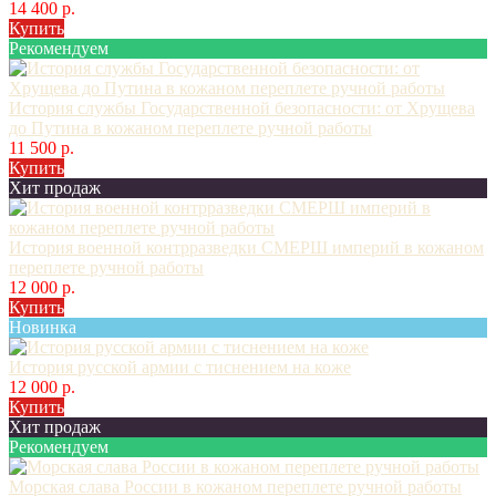
14 400 р.
Купить
Рекомендуем
История службы Государственной безопасности: от Хрущева
до Путина в кожаном переплете ручной работы
11 500 р.
Купить
Хит продаж
История военной контрразведки СМЕРШ империй в кожаном
переплете ручной работы
12 000 р.
Купить
Новинка
История русской армии с тиснением на коже
12 000 р.
Купить
Хит продаж
Рекомендуем
Морская слава России в кожаном переплете ручной работы