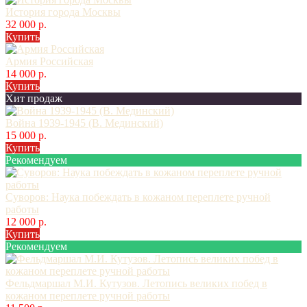
История города Москвы
32 000 р.
Купить
Армия Российская
14 000 р.
Купить
Хит продаж
Война 1939-1945 (В. Мединский)
15 000 р.
Купить
Рекомендуем
Суворов: Наука побеждать в кожаном переплете ручной
работы
12 000 р.
Купить
Рекомендуем
Фельдмаршал М.И. Кутузов. Летопись великих побед в
кожаном переплете ручной работы