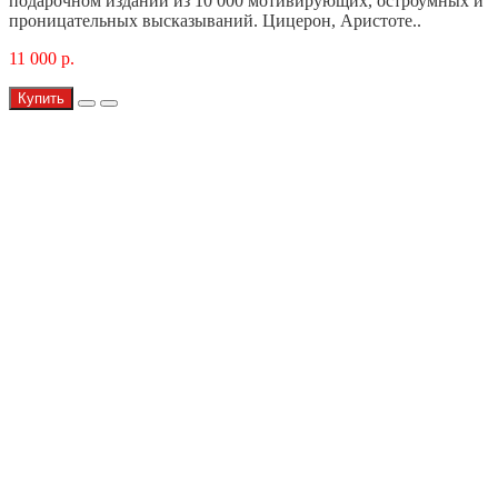
подарочном издании из 10 000 мотивирующих, остроумных и
проницательных высказываний. Цицерон, Аристоте..
11 000 р.
Купить