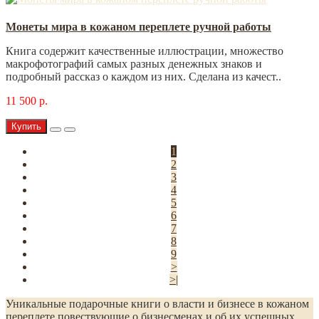
Монеты мира в кожаном переплете ручной работы
Книга содержит качественные иллюстрации, множество
макрофотографий самых разных денежных знаков и
подробный рассказ о каждом из них. Сделана из качест..
11 500 р.
Купить
1
2
3
4
5
6
7
8
9
>
>|
Уникальные подарочные книги о власти и бизнесе в кожаном
переплете повествующие о бизнесменах и об их успешных