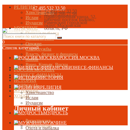
РЕЛИГИЯ
+7 495 532 33 50
+7 495 532 33 50
Христианство
+7 926 266 71 98
Праволинейная улица, 52,
Ислам
рабочий посёлок Быково,
Раменский городской
Иудаизм
округ, Московская
МУЖЧИНЕ
область, РФ
Охота и рыбалка
Армия и Флот
0
Оружие
Список категорий
Спецслужбы
Власть, бизнес и финансы
РОССИЯ.МОСКВА
Хобби
Вино, Коньяк, Виски
БИЗНЕСЕ-ФИНАНСЫ
РОССИЯ.МОСКВА
БИЗНЕСЕ-ФИНАНСЫ
ИСТОРИЯ
ИСТОРИЯ
МУДРОСТЬ
РЕЛИГИЯ
ЖЕНЩИНЕ
Христианство
ХОББИ
Ислам
Иудаизм
Личный кабинет
МУДРОСТЬ
Регистрация
МУЖЧИНЕ
Авторизация
Охота и рыбалка