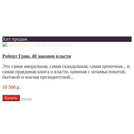
Хит продаж
Роберт Грин. 48 законов власти
Это самая аморальная, самая скандальная, самая циничная... и
самая правдивая книга о власти, начиная с незамысловатой,
бытовой и кончая президентской...
10 500 р.
Купить