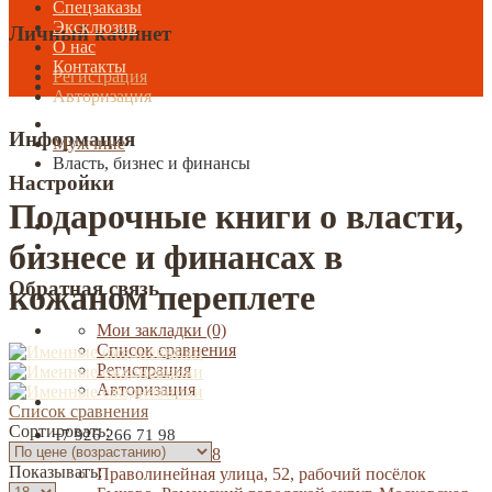
Спецзаказы
Эксклюзив
Личный кабинет
О нас
Контакты
Регистрация
Авторизация
Информация
Мужчине
Власть, бизнес и финансы
Настройки
Подарочные книги о власти,
бизнесе и финансах в
Обратная связь
кожаном переплете
Мои закладки (0)
Список сравнения
Регистрация
Авторизация
Список сравнения
Сортировать:
+7 926 266 71 98
+7 926 266 71 98
Показывать:
Праволинейная улица, 52, рабочий посёлок