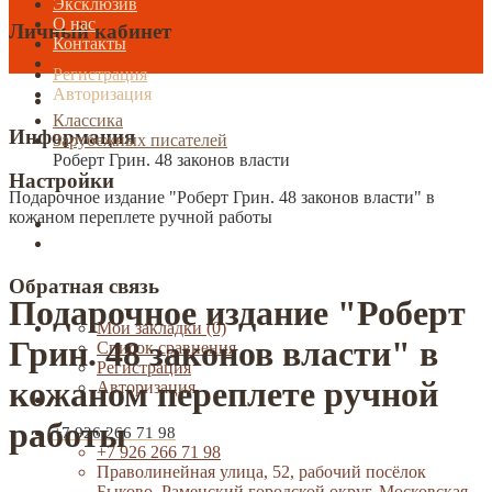
Эксклюзив
О нас
Личный кабинет
Контакты
Регистрация
Авторизация
Классика
Информация
Зарубежных писателей
Роберт Грин. 48 законов власти
Настройки
Подарочное издание "Роберт Грин. 48 законов власти" в
кожаном переплете ручной работы
Обратная связь
Подарочное издание "Роберт
Мои закладки (0)
Грин. 48 законов власти" в
Список сравнения
Регистрация
кожаном переплете ручной
Авторизация
работы
+7 926 266 71 98
+7 926 266 71 98
Праволинейная улица, 52, рабочий посёлок
Быково, Раменский городской округ, Московская