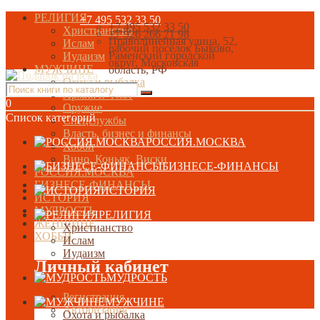
РЕЛИГИЯ
+7 495 532 33 50
+7 495 532 33 50
Христианство
+7 926 266 71 98
Праволинейная улица, 52,
Ислам
рабочий посёлок Быково,
Раменский городской
Иудаизм
округ, Московская
МУЖЧИНЕ
область, РФ
Охота и рыбалка
Армия и Флот
0
Оружие
Список категорий
Спецслужбы
Власть, бизнес и финансы
РОССИЯ.МОСКВА
Хобби
Вино, Коньяк, Виски
БИЗНЕСЕ-ФИНАНСЫ
РОССИЯ.МОСКВА
БИЗНЕСЕ-ФИНАНСЫ
ИСТОРИЯ
ИСТОРИЯ
МУДРОСТЬ
РЕЛИГИЯ
ЖЕНЩИНЕ
Христианство
ХОББИ
Ислам
Иудаизм
Личный кабинет
МУДРОСТЬ
Регистрация
МУЖЧИНЕ
Авторизация
Охота и рыбалка