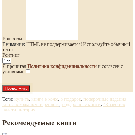
Ваш отзыв
Внимание:
HTML не поддерживается! Используйте обычный
текст!
Рейтинг
Я прочитал
Политика конфиденциальности
и согласен с
условиями
Продолжить
Теги:
купить
,
книга в коже
,
в подарок
,
подарочные издания
,
книга в кожаном переплете
,
подарочные книги
,
48 законов
власти
,
история
Рекомендуемые книги