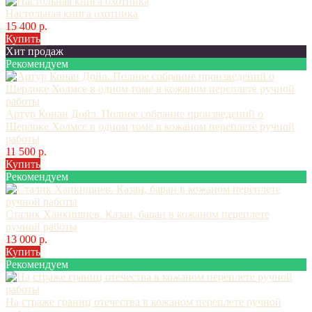
Настольная книга охотника
15 400 р.
Купить
Хит продаж
Рекомендуем
Артур Конан Дойл. Полное собрание произведений о
Шерлоке Холмсе в одном томе в кожаном переплете ручной
работы
11 500 р.
Купить
Рекомендуем
Сталик Ханкишиев. Казан, баран в кожаном переплете
ручной работы
13 000 р.
Купить
Рекомендуем
На страже границ отечества в кожаном переплете ручной