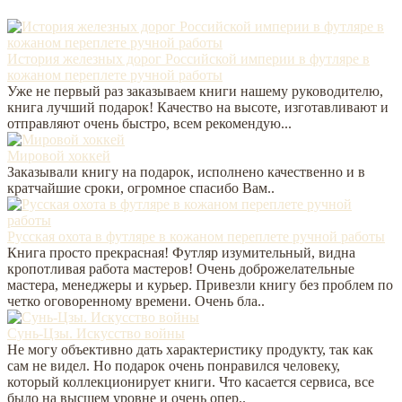
История железных дорог Российской империи в футляре в
кожаном переплете ручной работы
Уже не первый раз заказываем книги нашему руководителю,
книга лучший подарок! Качество на высоте, изготавливают и
отправляют очень быстро, всем рекомендую...
Мировой хоккей
Заказывали книгу на подарок, исполнено качественно и в
кратчайшие сроки, огромное спасибо Вам..
Русская охота в футляре в кожаном переплете ручной работы
Книга просто прекрасная! Футляр изумительный, видна
кропотливая работа мастеров! Очень доброжелательные
мастера, менеджеры и курьер. Привезли книгу без проблем по
четко оговоренному времени. Очень бла..
Сунь-Цзы. Искусство войны
Не могу объективно дать характеристику продукту, так как
сам не видел. Но подарок очень понравился человеку,
который коллекционирует книги. Что касается сервиса, все
было на высшем уровне и очень опер..