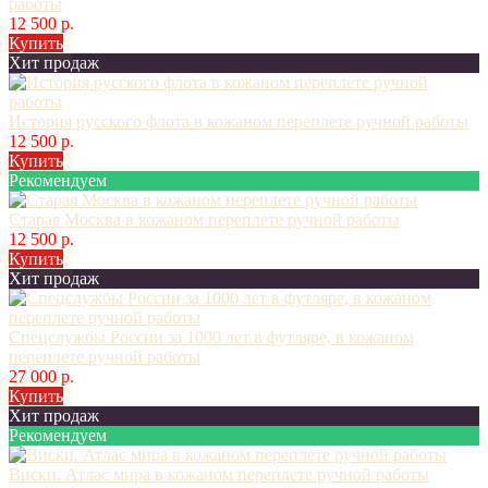
работы
12 500 р.
Купить
Хит продаж
История русского флота в кожаном переплете ручной работы
12 500 р.
Купить
Рекомендуем
Старая Москва в кожаном переплете ручной работы
12 500 р.
Купить
Хит продаж
Спецслужбы России за 1000 лет в футляре, в кожаном
переплете ручной работы
27 000 р.
Купить
Хит продаж
Рекомендуем
Виски. Атлас мира в кожаном переплете ручной работы