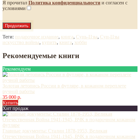
Я прочитал
Политика конфиденциальности
и согласен с
условиями
Продолжить
Теги:
подарочное издание
,
книга
,
Сунь-Цзы
,
Сун-Цзы
искусство войны
,
купить
,
книга
,
хобби
Рекомендуемые книги
Рекомендуем
Золотая летопись России в футляре, в кожаном переплете
ручной работы
35 000 р.
Купить
Хит продаж
Главные документы: Сталин 1878-1953, Великая
Отечественная Война 1941-1945, ВЧК в подарочном кожаном