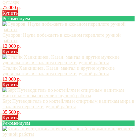
футляре
75 000 р.
Купить
Рекомендуем
Суворов: Наука побеждать в кожаном переплете ручной
работы
12 000 р.
Купить
Сталик Ханкишиев. Казан, мангал и другие мужские
удовольствия в кожаном переплете ручной работы
13 000 р.
Купить
Бар: Путеводитель по коктейлям и спиртным напиткам мира в
кожаном переплете ручной работы
35 500 р.
Купить
Рекомендуем