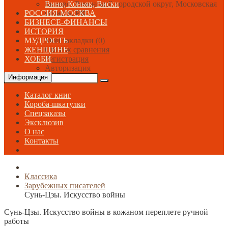
Быково, Раменский городской округ, Московская
Вино, Коньяк, Виски
область, РФ
РОССИЯ.МОСКВА
БИЗНЕСЕ-ФИНАНСЫ
ИСТОРИЯ
Мои закладки (0)
МУДРОСТЬ
Список сравнения
ЖЕНЩИНЕ
Регистрация
ХОББИ
Авторизация
Информация
Каталог книг
Короба-шкатулки
Спецзаказы
Эксклюзив
О нас
Контакты
Классика
Зарубежных писателей
Сунь-Цзы. Искусство войны
Сунь-Цзы. Искусство войны в кожаном переплете ручной
работы