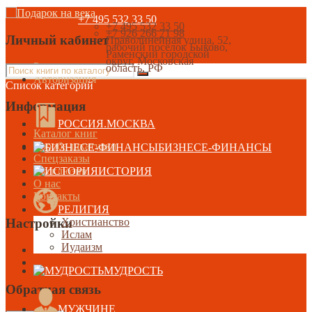
+7 495 532 33 50
+7 495 532 33 50
+7 926 266 71 98
Личный кабинет
Праволинейная улица, 52,
рабочий посёлок Быково,
Раменский городской
округ, Московская
Регистрация
область, РФ
Авторизация
Список категорий
Информация
РОССИЯ.МОСКВА
Каталог книг
Короба-шкатулки
БИЗНЕСЕ-ФИНАНСЫ
Спецзаказы
Эксклюзив
ИСТОРИЯ
О нас
Контакты
РЕЛИГИЯ
Настройки
Христианство
Ислам
Иудаизм
МУДРОСТЬ
Обратная связь
МУЖЧИНЕ