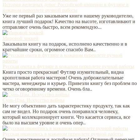
История железных дорог Российской империи в футляре в
кожаном переплете ручной работы
Уже не первый раз заказываем книги нашему руководителю,
книга лучший подарок! Качество на высоте, изготавливают и
отправляют очень быстро, всем рекомендую...
Мировой хоккей
Заказывали книгу на подарок, исполнено качественно и в
кратчайшие сроки, огромное спасибо Вам..
Русская охота в футляре в кожаном переплете ручной работы
Книга просто прекрасная! Футляр изумительный, видна
кропотливая работа мастеров! Очень доброжелательные
мастера, менеджеры и курьер. Привезли книгу без проблем по
четко оговоренному времени. Очень бла..
Сунь-Цзы. Искусство войны
Не могу объективно дать характеристику продукту, так как
сам не видел. Но подарок очень понравился человеку,
который коллекционирует книги. Что касается сервиса, все
было на высшем уровне и очень опер..
Русская иконопись в кожаном переплете ручной работы
Очень качественная и достойная работа! Отличный переплет,