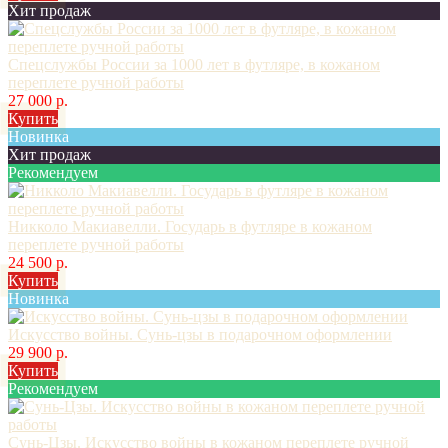
Хит продаж
Спецслужбы России за 1000 лет в футляре, в кожаном
переплете ручной работы
27 000 р.
Купить
Новинка
Хит продаж
Рекомендуем
Никколо Макиавелли. Государь в футляре в кожаном
переплете ручной работы
24 500 р.
Купить
Новинка
Искусство войны. Сунь-цзы в подарочном оформлении
29 900 р.
Купить
Рекомендуем
Сунь-Цзы. Искусство войны в кожаном переплете ручной