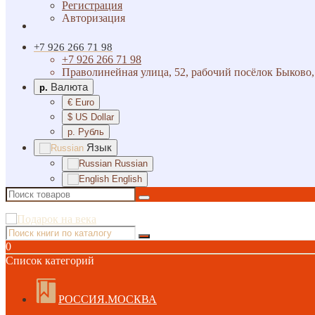
Регистрация
Авторизация
+7 926 266 71 98
+7 926 266 71 98
Праволинейная улица, 52, рабочий посёлок Быково,
Валюта
р.
€ Euro
$ US Dollar
р. Рубль
Язык
Russian
English
0
Список категорий
РОССИЯ.МОСКВА