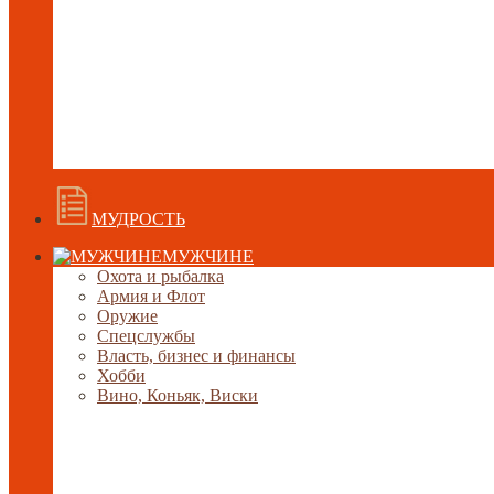
МУДРОСТЬ
МУЖЧИНЕ
Охота и рыбалка
Армия и Флот
Оружие
Спецслужбы
Власть, бизнес и финансы
Хобби
Вино, Коньяк, Виски