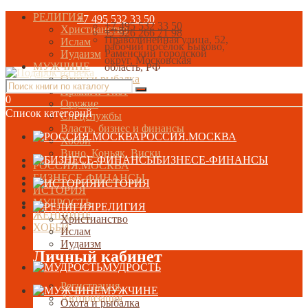
РЕЛИГИЯ
+7 495 532 33 50
+7 495 532 33 50
Христианство
+7 926 266 71 98
Праволинейная улица, 52,
Ислам
рабочий посёлок Быково,
Раменский городской
Иудаизм
округ, Московская
МУЖЧИНЕ
область, РФ
Охота и рыбалка
Армия и Флот
0
Оружие
Список категорий
Спецслужбы
Власть, бизнес и финансы
РОССИЯ.МОСКВА
Хобби
Вино, Коньяк, Виски
БИЗНЕСЕ-ФИНАНСЫ
РОССИЯ.МОСКВА
БИЗНЕСЕ-ФИНАНСЫ
ИСТОРИЯ
ИСТОРИЯ
МУДРОСТЬ
РЕЛИГИЯ
ЖЕНЩИНЕ
Христианство
ХОББИ
Ислам
Иудаизм
Личный кабинет
МУДРОСТЬ
Регистрация
МУЖЧИНЕ
Авторизация
Охота и рыбалка