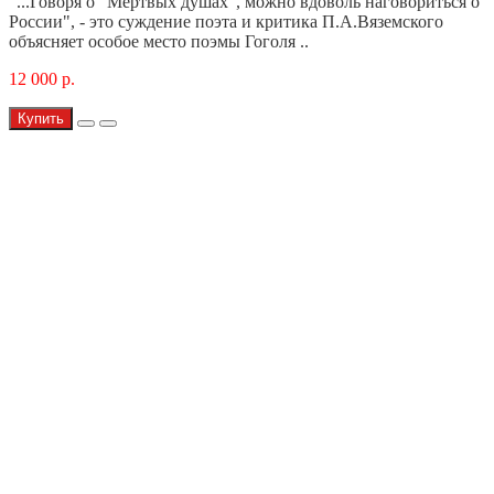
"...Говоря о "Мертвых душах", можно вдоволь наговориться о
России", - это суждение поэта и критика П.А.Вяземского
объясняет особое место поэмы Гоголя ..
12 000 р.
Купить