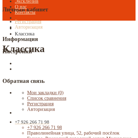
Эксклюзив
О нас
Личный кабинет
Контакты
Регистрация
Авторизация
Классика
Информация
Классика
Настройки
Обратная связь
Мои закладки (0)
Список сравнения
Регистрация
Авторизация
+7 926 266 71 98
+7 926 266 71 98
Праволинейная улица, 52, рабочий посёлок