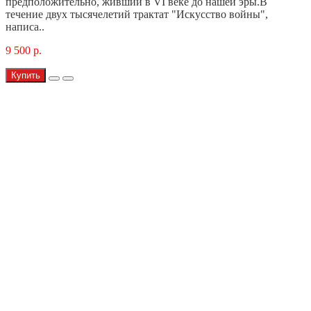
предположительно, живший в VI веке до нашей эры.В
течение двух тысячелетий трактат "Искусство войны",
написа..
9 500 р.
Купить