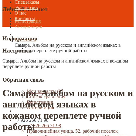
Спецзаказы
Эксклюзив
Личный кабинет
О нас
Контакты
Регистрация
Авторизация
Информация
Все книги
Самара. Альбом на русском и английском языках в
Настройки
кожаном переплете ручной работы
Самара. Альбом на русском и английском языках в кожаном
переплете ручной работы
Обратная связь
Самара. Альбом на русском и
Мои закладки (0)
Список сравнения
английском языках в
Регистрация
Авторизация
кожаном переплете ручной
+7 926 266 71 98
работы
+7 926 266 71 98
Праволинейная улица, 52, рабочий посёлок