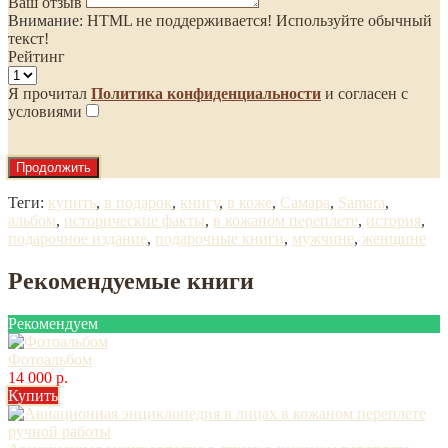
Ваш отзыв
Внимание:
HTML не поддерживается! Используйте обычный
текст!
Рейтинг
Я прочитал
Политика конфиденциальности
и согласен с
условиями
Продолжить
Теги:
купить
,
в подарок
,
книгу
,
в коже
,
Самара
,
Samara
,
альбом
,
исторические факты
,
в кожаном переплете
,
история
,
подарочное издание
,
подарочные книги
,
мужчине
,
женщине
Рекомендуемые книги
Рекомендуем
Фотоальбом
14 000 р.
Купить