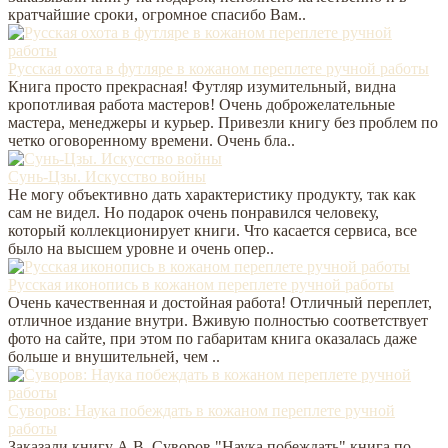
кратчайшие сроки, огромное спасибо Вам..
Русская охота в футляре в кожаном переплете ручной работы
Книга просто прекрасная! Футляр изумительный, видна
кропотливая работа мастеров! Очень доброжелательные
мастера, менеджеры и курьер. Привезли книгу без проблем по
четко оговоренному времени. Очень бла..
Сунь-Цзы. Искусство войны
Не могу объективно дать характеристику продукту, так как
сам не видел. Но подарок очень понравился человеку,
который коллекционирует книги. Что касается сервиса, все
было на высшем уровне и очень опер..
Русская иконопись в кожаном переплете ручной работы
Очень качественная и достойная работа! Отличный переплет,
отличное издание внутри. Вживую полностью соответствует
фото на сайте, при этом по габаритам книга оказалась даже
больше и внушительней, чем ..
Суворов: Наука побеждать в кожаном переплете ручной
работы
Заказали книгу А.В. Суворов "Наука побеждать" книга по