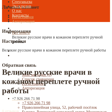
Спецзаказы
Эксклюзив
Личный кабинет
О нас
Контакты
Регистрация
Авторизация
Информация
Все книги
Великие русские врачи в кожаном переплете ручной
Настройки
работы
Великие русские врачи в кожаном переплете ручной работы
Обратная связь
Великие русские врачи в
Мои закладки (0)
кожаном переплете ручной
Список сравнения
Регистрация
работы
Авторизация
+7 926 266 71 98
+7 926 266 71 98
Праволинейная улица, 52, рабочий посёлок
0 отзывов
Быково, Раменский городской округ, Московская