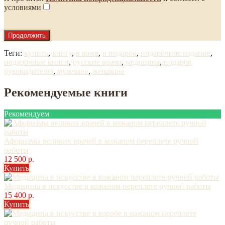
условиями
Продолжить
Теги:
купить
,
книгу
,
в коже
,
в подарок
,
подарочное издание
,
подарочные книги
,
русские врачи
,
медицина
,
подарок
руководителю
,
мужчине
,
женщине
Рекомендуемые книги
Рекомендуем
Афоризмы великих врачей в кожаном переплете ручной
работы
12 500 р.
Купить
Медицина в искусстве в кожаном переплете ручной работы
15 400 р.
Купить