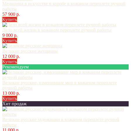
Медицина в искусстве в коробе в кожаном переплете ручной
работы
57 900 р.
Купить
Дело всей жизни в кожаном переплете ручной работы
9 000 р.
Купить
Великие русские женщины
12 000 р.
Купить
Рекомендуем
Великие русские, изменившие мир в кожаном переплете
ручной работы
13 000 р.
Купить
Хит продаж
Великие русские художники в кожаном переплете ручной
работы
11 000 р.