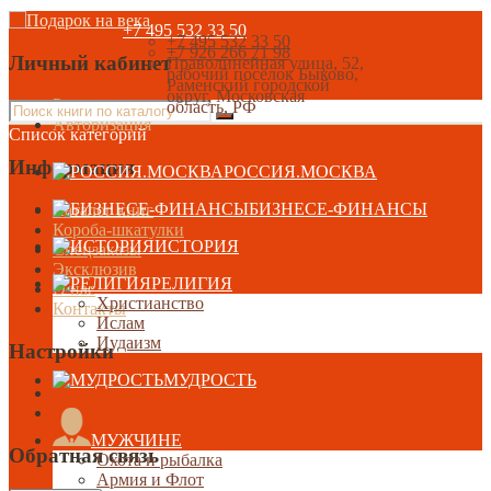
+7 495 532 33 50
+7 495 532 33 50
+7 926 266 71 98
Личный кабинет
Праволинейная улица, 52,
рабочий посёлок Быково,
Раменский городской
округ, Московская
Регистрация
область, РФ
Авторизация
Список категорий
Информация
РОССИЯ.МОСКВА
БИЗНЕСЕ-ФИНАНСЫ
Каталог книг
Короба-шкатулки
ИСТОРИЯ
Спецзаказы
Эксклюзив
РЕЛИГИЯ
О нас
Христианство
Контакты
Ислам
Иудаизм
Настройки
МУДРОСТЬ
МУЖЧИНЕ
Обратная связь
Охота и рыбалка
Армия и Флот