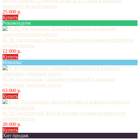
Федор Плевако. Судебные речи. В 2-х томах в кожаном
переплете ручной работы
25 000 р.
Купить
Рекомендуем
Ф. М. Достоевский. Братья Карамазовы в кожаном переплете
ручной работы
12 000 р.
Купить
Новинка
Ф. М Достоевский. Собрание сочинений в кожаном
переплете, тиснение золото
63 000 р.
Купить
Ф. М. Достоевский. Бесы в футляре в кожаном переплете
ручной работы
20 000 р.
Купить
Хит продаж