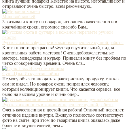
книга лучший подарок! Качество на высоте, изготавливают и
отправляют очень быстро, всем рекомендую...
Мировой хоккей
Заказывали книгу на подарок, исполнено качественно и в
кратчайшие сроки, огромное спасибо Вам..
Русская охота в футляре в кожаном переплете ручной работы
Книга просто прекрасная! Футляр изумительный, видна
кропотливая работа мастеров! Очень доброжелательные
мастера, менеджеры и курьер. Привезли книгу без проблем по
четко оговоренному времени. Очень бла..
Сунь-Цзы. Искусство войны
Не могу объективно дать характеристику продукту, так как
сам не видел. Но подарок очень понравился человеку,
который коллекционирует книги. Что касается сервиса, все
было на высшем уровне и очень опер..
Русская иконопись в кожаном переплете ручной работы
Очень качественная и достойная работа! Отличный переплет,
отличное издание внутри. Вживую полностью соответствует
фото на сайте, при этом по габаритам книга оказалась даже
больше и внушительней, чем ..