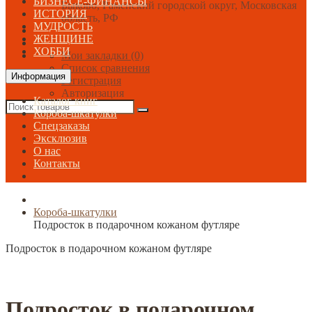
БИЗНЕСЕ-ФИНАНСЫ
Быково, Раменский городской округ, Московская
ИСТОРИЯ
область, РФ
МУДРОСТЬ
ЖЕНЩИНЕ
ХОББИ
Мои закладки (0)
Список сравнения
Информация
Регистрация
Авторизация
Каталог книг
Короба-шкатулки
Спецзаказы
Эксклюзив
О нас
Контакты
Короба-шкатулки
Подросток в подарочном кожаном футляре
Подросток в подарочном кожаном футляре
Подросток в подарочном