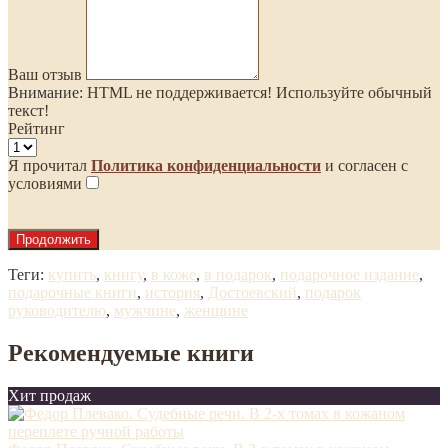
Ваш отзыв
Внимание:
HTML не поддерживается! Используйте обычный
текст!
Рейтинг
Я прочитал
Политика конфиденциальности
и согласен с
условиями
Продолжить
Теги:
купить
,
книгу
,
в коже
,
в подарок
,
подарочное издание
,
подарочные книги
,
история
,
Достоевский
,
подарок
руководителю
,
мужчине
,
женщине
Рекомендуемые книги
Хит продаж