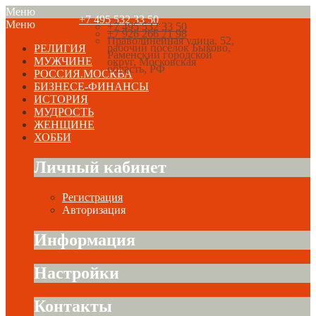
Меню
+7 495 532 33 50
Меню
+7 495 532 33 50
+7 926 266 71 98
Праволинейная улица, 52,
рабочий посёлок Быково,
РЕЛИГИЯ
Раменский городской
МУЖЧИНЕ
округ, Московская
область, РФ
РОССИЯ.МОСКВА
БИЗНЕСЕ-ФИНАНСЫ
ИСТОРИЯ
МУДРОСТЬ
ЖЕНЩИНЕ
ХОББИ
Личный кабинет
Регистрация
Авторизация
Информация
Настройки
Контакты