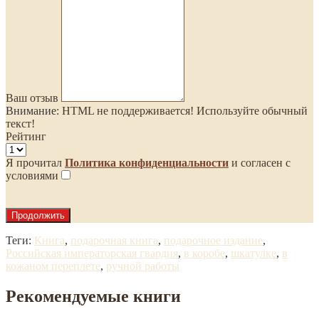
Ваш отзыв
Внимание:
HTML не поддерживается! Используйте обычный
текст!
Рейтинг
Я прочитал
Политика конфиденциальности
и согласен с
условиями
Продолжить
Теги:
Книга
,
подарочная книга
,
подарочное издание
,
Российская императорская гвардия
,
в коробе
,
шкатулке
,
в
кожаном переплете
,
ручной работы
Рекомендуемые книги