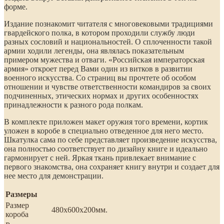
форме.
Издание познакомит читателя с многовековыми традициями
гвардейского полка, в котором проходили службу люди
разных сословий и национальностей. О сплоченности такой
армии ходили легенды, она являлась показательным
примером мужества и отваги. «Российская императорская
армия» откроет перед Вами один из витков в развитии
военного искусства. Со страниц вы прочтете об особом
отношении и чувстве ответственности командиров за своих
подчиненных, этических нормах и других особенностях
принадлежности к разного рода полкам.
В комплекте приложен макет оружия того времени, кортик
уложен в коробе в специально отведенное для него место.
Шкатулка сама по себе представляет произведение искусства,
она полностью соответствует по дизайну книге и идеально
гармонирует с ней. Яркая ткань привлекает внимание с
первого знакомства, она сохраняет книгу внутри и создает для
нее место для демонстрации.
Размеры
Размер
480х600х200мм.
короба