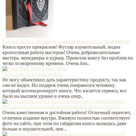
Русская охота в футляре в кожаном переплете ручной работы
Книга просто прекрасная! Футляр изумительный, видна
кропотливая работа мастеров! Очень доброжелательные
мастера, менеджеры и курьер. Привезли книгу без проблем по
четко оговоренному времени. Очень бла..
Сунь-Цзы. Искусство войны
Не могу объективно дать характеристику продукту, так как
сам не видел. Но подарок очень понравился человеку,
который коллекционирует книги. Что касается сервиса, все
было на высшем уровне и очень опер..
Русская иконопись в кожаном переплете ручной работы
Очень качественная и достойная работа! Отличный переплет,
отличное издание внутри. Вживую полностью соответствует
фото на сайте, при этом по габаритам книга оказалась даже
больше и внушительней, чем ..