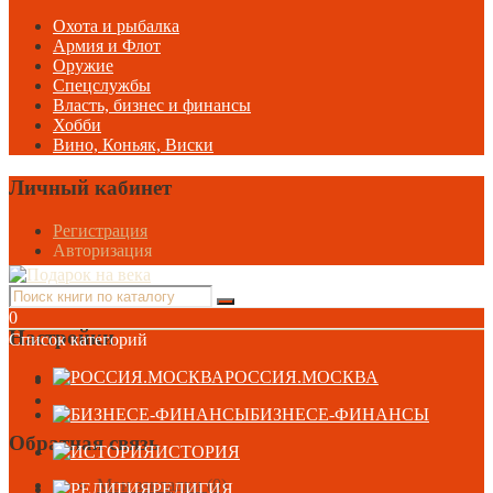
Охота и рыбалка
Армия и Флот
Оружие
Спецслужбы
Власть, бизнес и финансы
Хобби
Вино, Коньяк, Виски
Личный кабинет
Регистрация
Авторизация
Информация
0
Настройки
Список категорий
РОССИЯ.МОСКВА
БИЗНЕСЕ-ФИНАНСЫ
Обратная связь
ИСТОРИЯ
Мои закладки (0)
РЕЛИГИЯ