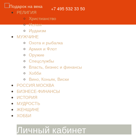
+7 495 532 33 50
РЕЛИГИЯ
Христианство
Ислам
Иудаизм
МУЖЧИНЕ
Охота и рыбалка
Армия и Флот
Оружие
Спецслужбы
Власть, бизнес и финансы
Хобби
Вино, Коньяк, Виски
РОССИЯ.МОСКВА
БИЗНЕСЕ-ФИНАНСЫ
ИСТОРИЯ
МУДРОСТЬ
ЖЕНЩИНЕ
ХОББИ
Личный кабинет