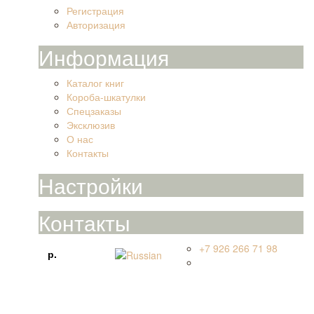
Регистрация
Авторизация
Информация
Каталог книг
Короба-шкатулки
Спецзаказы
Эксклюзив
О нас
Контакты
Настройки
Контакты
+7 926 266 71 98
Валюта
Язык
р.
Праволинейная улица, 52, рабочий посёлок
Быково, Раменский городской округ, Московская
область, РФ