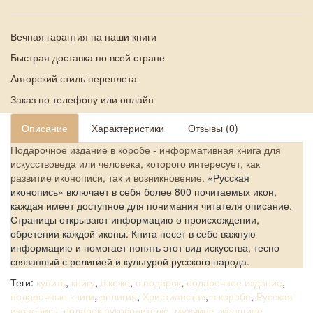
Вечная гарантия на наши книги
Быстрая доставка по всей стране
Авторский стиль переплета
Заказ по телефону или онлайн
Описание
Характеристики
Отзывы (0)
Подарочное издание в коробе - информативная книга для
искусствоведа или человека, которого интересует, как
развитие иконописи, так и возникновение.
«Русская
иконопись» включает в себя более 800 почитаемых икон,
каждая имеет доступное для понимания читателя описание.
Страницы открывают информацию о происхождении,
обретении каждой иконы. Книга несет в себе важную
информацию и помогает понять этот вид искусства, тесно
связанный с религией и культурой русского народа.
Теги:
купить
,
книгу
,
в коже
,
в подарок
,
подарочное издание
,
подарочные книги
,
религия
,
Христианство
,
в коробе
,
Русская
иконопись
,
подарок руководителю
,
мужчине
,
женщине