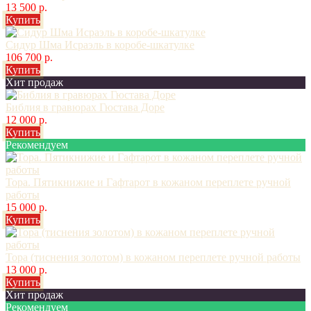
13 500 р.
Купить
Сидур Шма Исраэль в коробе-шкатулке
106 700 р.
Купить
Хит продаж
Библия в гравюрах Гюстава Доре
12 000 р.
Купить
Рекомендуем
Тора. Пятикнижие и Гафтарот в кожаном переплете ручной
работы
15 000 р.
Купить
Тора (тиснения золотом) в кожаном переплете ручной работы
13 000 р.
Купить
Хит продаж
Рекомендуем