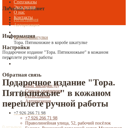
Спецзаказы
Эксклюзив
Личный кабинет
О нас
Контакты
Регистрация
Авторизация
Информация
Короба-шкатулки
Тора. Пятикнижие в коробе шкатулке
Настройки
Подарочное издание "Тора. Пятикнижьие" в кожаном
переплете ручной работы
Обратная связь
Подарочное издание "Тора.
Мои закладки (0)
Пятикнижьие" в кожаном
Список сравнения
Регистрация
переплете ручной работы
Авторизация
+7 926 266 71 98
+7 926 266 71 98
Праволинейная улица, 52, рабочий посёлок
0 отзывов