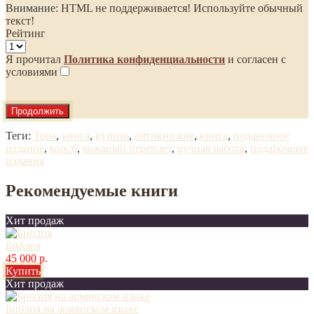
Внимание:
HTML не поддерживается! Используйте обычный
текст!
Рейтинг
Я прочитал
Политика конфиденциальности
и согласен с
условиями
Продолжить
Теги:
Тора
,
книга
,
купить
,
пятикнижие
,
книга
,
подарочное
издание
,
короб
,
кожаный переплет
,
ручная работа
,
подарочные
издания
Рекомендуемые книги
Хит продаж
Библия
45 000 р.
Купить
Хит продаж
Библия на армянском языке