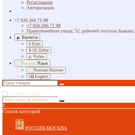
Регистрация
Авторизация
+7 926 266 71 98
+7 926 266 71 98
Праволинейная улица, 52, рабочий посёлок Быково,
Валюта
р.
€ Euro
$ US Dollar
р. Рубль
Язык
Russian
English
0
Список категорий
РОССИЯ.МОСКВА