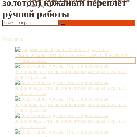
золотом) кожаный переплет
Быково, Раменский городской округ, Московская
область, РФ
ручной работы
0 отзывов