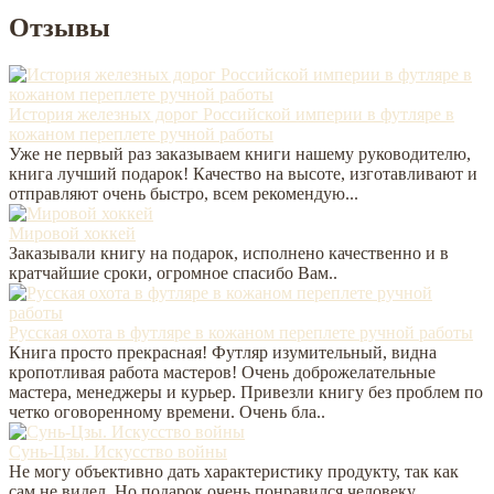
Отзывы
История железных дорог Российской империи в футляре в
кожаном переплете ручной работы
Уже не первый раз заказываем книги нашему руководителю,
книга лучший подарок! Качество на высоте, изготавливают и
отправляют очень быстро, всем рекомендую...
Мировой хоккей
Заказывали книгу на подарок, исполнено качественно и в
кратчайшие сроки, огромное спасибо Вам..
Русская охота в футляре в кожаном переплете ручной работы
Книга просто прекрасная! Футляр изумительный, видна
кропотливая работа мастеров! Очень доброжелательные
мастера, менеджеры и курьер. Привезли книгу без проблем по
четко оговоренному времени. Очень бла..
Сунь-Цзы. Искусство войны
Не могу объективно дать характеристику продукту, так как
сам не видел. Но подарок очень понравился человеку,