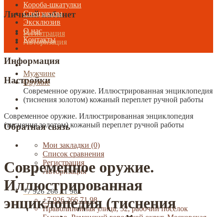
Короба-шкатулки
Спецзаказы
Личный кабинет
Эксклюзив
О нас
Регистрация
Контакты
Авторизация
Информация
Мужчине
Настройки
Оружие
Современное оружие. Иллюстрированная энциклопедия
(тиснения золотом) кожаный переплет ручной работы
Современное оружие. Иллюстрированная энциклопедия
(тиснения золотом) кожаный переплет ручной работы
Обратная связь
Мои закладки (0)
Список сравнения
Современное оружие.
Регистрация
Авторизация
Иллюстрированная
+7 926 266 71 98
энциклопедия (тиснения
+7 926 266 71 98
Праволинейная улица, 52, рабочий посёлок