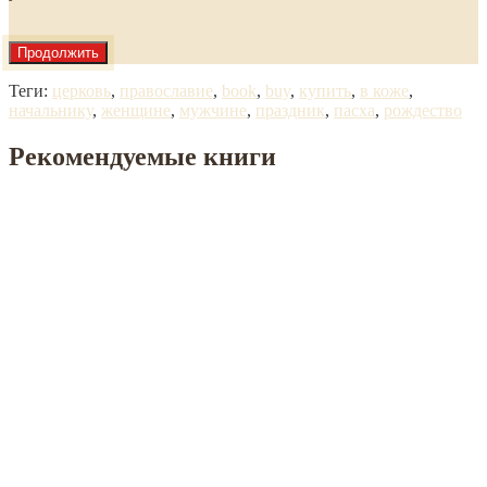
Продолжить
Теги:
церковь
,
православие
,
book
,
buy
,
купить
,
в коже
,
начальнику
,
женщине
,
мужчине
,
праздник
,
пасха
,
рождество
Рекомендуемые книги