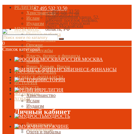
РЕЛИГИЯ
+7 495 532 33 50
+7 495 532 33 50
Христианство
+7 926 266 71 98
Праволинейная улица, 52,
Ислам
рабочий посёлок Быково,
Раменский городской
Иудаизм
округ, Московская
МУЖЧИНЕ
область, РФ
Охота и рыбалка
Армия и Флот
0
Оружие
Список категорий
Спецслужбы
Власть, бизнес и финансы
РОССИЯ.МОСКВА
Хобби
Вино, Коньяк, Виски
БИЗНЕСЕ-ФИНАНСЫ
РОССИЯ.МОСКВА
БИЗНЕСЕ-ФИНАНСЫ
ИСТОРИЯ
ИСТОРИЯ
МУДРОСТЬ
РЕЛИГИЯ
ЖЕНЩИНЕ
Христианство
ХОББИ
Ислам
Иудаизм
Личный кабинет
МУДРОСТЬ
Регистрация
МУЖЧИНЕ
Авторизация
Охота и рыбалка