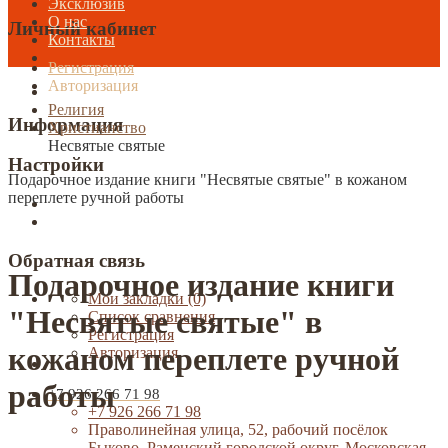
Эксклюзив
О нас
Личный кабинет
Контакты
Регистрация
Авторизация
Религия
Информация
Христианство
Несвятые святые
Настройки
Подарочное издание книги "Несвятые святые" в кожаном
переплете ручной работы
Обратная связь
Подарочное издание книги
Мои закладки (0)
"Несвятые святые" в
Список сравнения
Регистрация
кожаном переплете ручной
Авторизация
работы
+7 926 266 71 98
+7 926 266 71 98
Праволинейная улица, 52, рабочий посёлок
Быково, Раменский городской округ, Московская