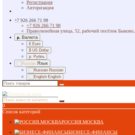
Регистрация
Авторизация
+7 926 266 71 98
+7 926 266 71 98
Праволинейная улица, 52, рабочий посёлок Быково,
Валюта
р.
€ Euro
$ US Dollar
р. Рубль
Язык
Russian
English
0
Список категорий
РОССИЯ.МОСКВА
БИЗНЕСЕ-ФИНАНСЫ