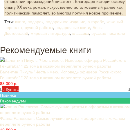
отношении произведений писателя. Благодаря историческому
опыту XX века роман, искусственно истолкованный ранее как
политический памфлет, во многом получил новое прочтение.
Теги:
книги
,
подарок
,
подарочное издание
,
в коробе
,
кожаный
переплет
,
ручной работы
,
подарочные книги
,
Бесы
,
Достоевский
,
мировая литература
,
классика
,
русские писатели
Рекомендуемые книги
Валентин Пикуль "Честь имею. Исповедь офицера Российского
Генштаба" " 22 тома в кожаном переплете ручной работы
88 000 р.
Купить
Новинка
Рекомендуем
Фаина Раневская. Самые лучшие цитаты и афоризмы в кожаном
переплете ручной работы
12 500 р.