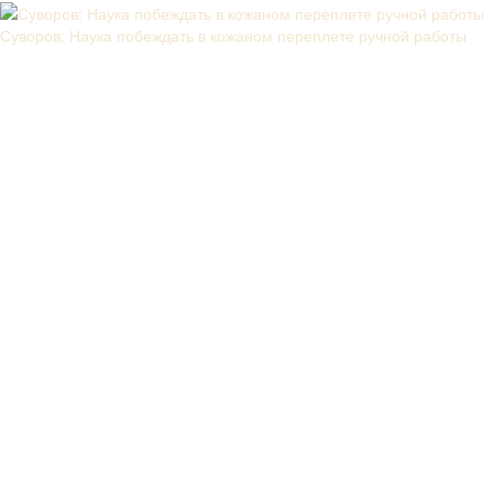
Суворов: Наука побеждать в кожаном переплете ручной работы
Заказали книгу А.В. Суворов "Наука побеждать" книга по истине
волшебная (Гарри Поттер отдыхает :), качество обложки, тиснения,
печати страниц, цвета! Продавец был на связи в течении всей
сделки, отвеч..
Монеты мира в кожаном переплете ручной работы
Все отлично ..
Издательства
Показать все