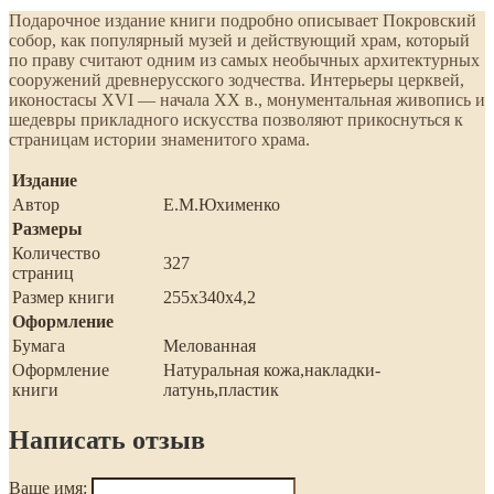
Подарочное издание книги подробно описывает Покровский
собор, как популярный музей и действующий храм, который
по праву считают одним из самых необычных архитектурных
сооружений древнерусского зодчества. Интерьеры церквей,
иконостасы XVI — начала XX в., монументальная живопись и
шедевры прикладного искусства позволяют прикоснуться к
страницам истории знаменитого храма.
Издание
Автор
Е.М.Юхименко
Размеры
Количество
327
страниц
Размер книги
255х340х4,2
Оформление
Бумага
Мелованная
Оформление
Натуральная кожа,накладки-
книги
латунь,пластик
Написать отзыв
Ваше имя: