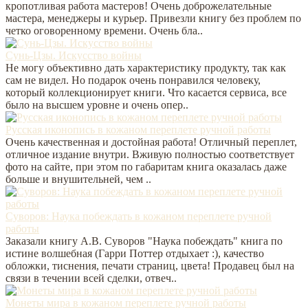
кропотливая работа мастеров! Очень доброжелательные
мастера, менеджеры и курьер. Привезли книгу без проблем по
четко оговоренному времени. Очень бла..
Сунь-Цзы. Искусство войны
Не могу объективно дать характеристику продукту, так как
сам не видел. Но подарок очень понравился человеку,
который коллекционирует книги. Что касается сервиса, все
было на высшем уровне и очень опер..
Русская иконопись в кожаном переплете ручной работы
Очень качественная и достойная работа! Отличный переплет,
отличное издание внутри. Вживую полностью соответствует
фото на сайте, при этом по габаритам книга оказалась даже
больше и внушительней, чем ..
Суворов: Наука побеждать в кожаном переплете ручной
работы
Заказали книгу А.В. Суворов "Наука побеждать" книга по
истине волшебная (Гарри Поттер отдыхает :), качество
обложки, тиснения, печати страниц, цвета! Продавец был на
связи в течении всей сделки, отвеч..
Монеты мира в кожаном переплете ручной работы