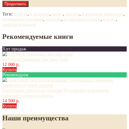
Продолжить
Теги:
купить
,
в подарок
,
книгу
,
библия
,
в кожаном переплете
,
подарочные издания
,
религия
,
подарочные книги
,
в коже
,
красная площадь
Рекомендуемые книги
Хит продаж
Библия в гравюрах Гюстава Доре
12 000 р.
Купить
Рекомендуем
Почитание святителя Николая Чудотворца в кожаном
переплете ручной работы
14 500 р.
Купить
Наши преимущества