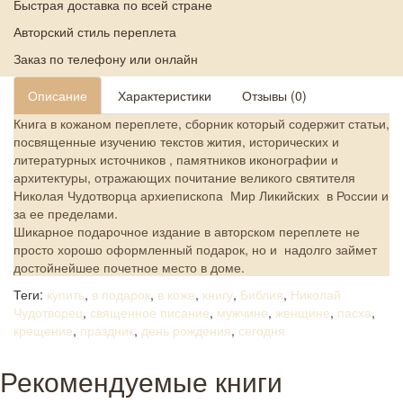
Быстрая доставка по всей стране
Авторский стиль переплета
Заказ по телефону или онлайн
Описание
Характеристики
Отзывы (0)
Книга в кожаном переплете, сборник который содержит статьи,
посвященные изучению текстов жития, исторических и
литературных источников , памятников иконографии и
архитектуры, отражающих почитание великого святителя
Николая Чудотворца архиепископа Мир Ликийских в России и
за ее пределами.
Шикарное подарочное издание в авторском переплете не
просто хорошо оформленный подарок, но и надолго займет
достойнейшее почетное место в доме.
Теги:
купить
,
в подарок
,
в коже
,
книгу
,
Библия
,
Николай
Чудотворец
,
священное писание
,
мужчине
,
женщине
,
пасха
,
крещение
,
праздник
,
день рождения
,
сегодня
Рекомендуемые книги