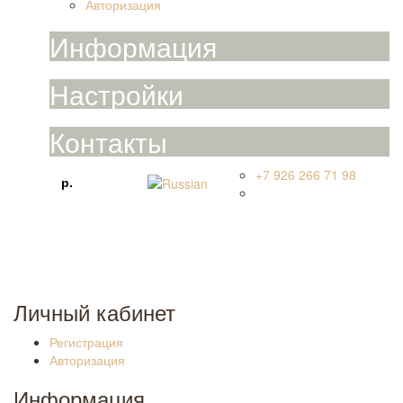
Авторизация
Информация
Настройки
Контакты
+7 926 266 71 98
Валюта
Язык
р.
Праволинейная улица, 52, рабочий посёлок
Быково, Раменский городской округ, Московская
область, РФ
КРУГЛОСУТОЧНО
Личный кабинет
Регистрация
Авторизация
Информация