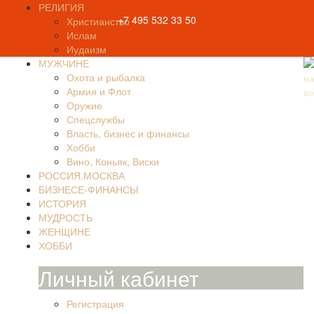
РЕЛИГИЯ
+7 495 532 33 50
Христианство
Ислам
Иудаизм
МУЖЧИНЕ
Охота и рыбалка
Армия и Флот
Оружие
Спецслужбы
Власть, бизнес и финансы
Хобби
Вино, Коньяк, Виски
РОССИЯ.МОСКВА
БИЗНЕСЕ-ФИНАНСЫ
ИСТОРИЯ
МУДРОСТЬ
ЖЕНЩИНЕ
ХОББИ
Личный кабинет
Регистрация