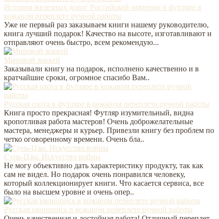
История железных дорог Российской империи в футляре в
кожаном переплете ручной работы
Уже не первый раз заказываем книги нашему руководителю,
книга лучший подарок! Качество на высоте, изготавливают и
отправляют очень быстро, всем рекомендую...
Мировой хоккей
Заказывали книгу на подарок, исполнено качественно и в
кратчайшие сроки, огромное спасибо Вам..
Русская охота в футляре в кожаном переплете ручной работы
Книга просто прекрасная! Футляр изумительный, видна
кропотливая работа мастеров! Очень доброжелательные
мастера, менеджеры и курьер. Привезли книгу без проблем по
четко оговоренному времени. Очень бла..
Сунь-Цзы. Искусство войны
Не могу объективно дать характеристику продукту, так как
сам не видел. Но подарок очень понравился человеку,
который коллекционирует книги. Что касается сервиса, все
было на высшем уровне и очень опер..
Русская иконопись в кожаном переплете ручной работы
Очень качественная и достойная работа! Отличный переплет,