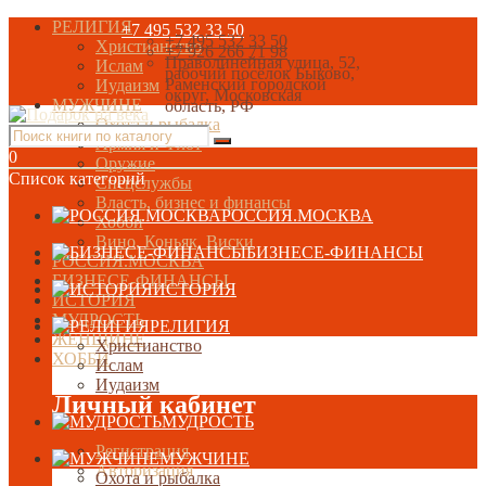
РЕЛИГИЯ
+7 495 532 33 50
+7 495 532 33 50
Христианство
+7 926 266 71 98
Праволинейная улица, 52,
Ислам
рабочий посёлок Быково,
Раменский городской
Иудаизм
округ, Московская
МУЖЧИНЕ
область, РФ
Охота и рыбалка
Армия и Флот
0
Оружие
Список категорий
Спецслужбы
Власть, бизнес и финансы
РОССИЯ.МОСКВА
Хобби
Вино, Коньяк, Виски
БИЗНЕСЕ-ФИНАНСЫ
РОССИЯ.МОСКВА
БИЗНЕСЕ-ФИНАНСЫ
ИСТОРИЯ
ИСТОРИЯ
МУДРОСТЬ
РЕЛИГИЯ
ЖЕНЩИНЕ
Христианство
ХОББИ
Ислам
Иудаизм
Личный кабинет
МУДРОСТЬ
Регистрация
МУЖЧИНЕ
Авторизация
Охота и рыбалка