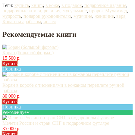
Теги:
купить
,
книгу
,
в коже
,
в подарок
,
подарочное издание
,
подарочные книги
,
религия
,
мусульмане
,
пророк Мухаммед
,
мудрость
,
подарок руководителю
,
мужчине
,
женщине
,
вера
,
Коран на арабском
,
ислам
Рекомендуемые книги
Коран (большой формат)
15 500 р.
Купить
Новинка
Коран в коробе с тиснениями в кожаном переплете ручной
работы
80 000 р.
Купить
Новинка
Рекомендуем
Мечети России и стран СНГ в подарочном футляре
35 000 р.
Купить