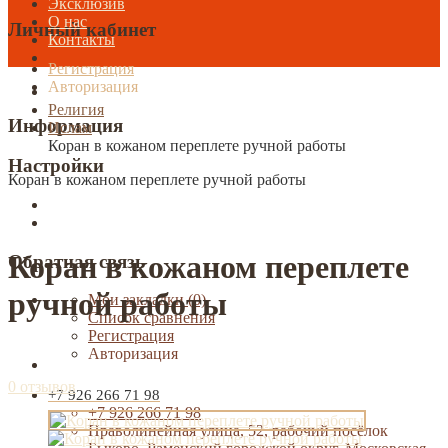
Эксклюзив
О нас
Личный кабинет
Контакты
Регистрация
Авторизация
Религия
Информация
Ислам
Коран в кожаном переплете ручной работы
Настройки
Коран в кожаном переплете ручной работы
Коран в кожаном переплете
Обратная связь
ручной работы
Мои закладки (0)
Список сравнения
Регистрация
Авторизация
0 отзывов
+7 926 266 71 98
+7 926 266 71 98
Праволинейная улица, 52, рабочий посёлок