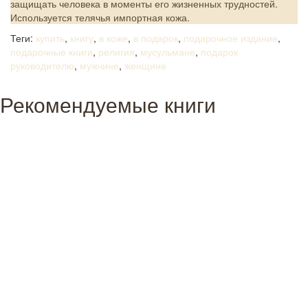
защищать человека в моменты его жизненных трудностей.
Используется телячья импортная кожа.
Теги:
купить
,
книгу
,
в коже
,
в подарок
,
подарочное издание
,
подарочные книги
,
религия
,
мусульмане
,
подарок
руководителю
,
мужчине
,
женщине
Рекомендуемые книги