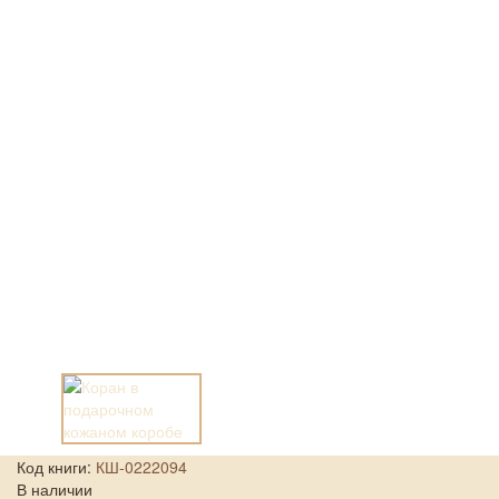
Код книги:
КШ-0222094
В наличии