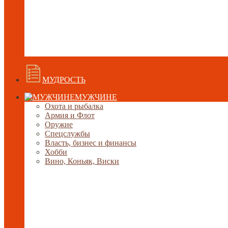
МУДРОСТЬ
МУЖЧИНЕ
Охота и рыбалка
Армия и Флот
Оружие
Спецслужбы
Власть, бизнес и финансы
Хобби
Вино, Коньяк, Виски