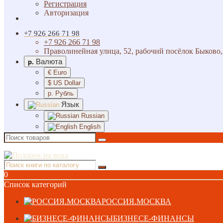
Регистрация
Авторизация
+7 926 266 71 98
+7 926 266 71 98
Праволинейная улица, 52, рабочий посёлок Быково,
Валюта
р.
€ Euro
$ US Dollar
р. Рубль
Язык
Russian
English
0
Список категорий
РОССИЯ.МОСКВА
БИЗНЕСЕ-ФИНАНСЫ