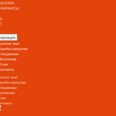
МОСКВА
-ФИНАНСЫ
Ь
Е
ормация
Каталог книг
Короба-шкатулки
Спецзаказы
Эксклюзив
О нас
Контакты
аталог книг
ороба-шкатулки
пецзаказы
ксклюзив
 нас
онтакты