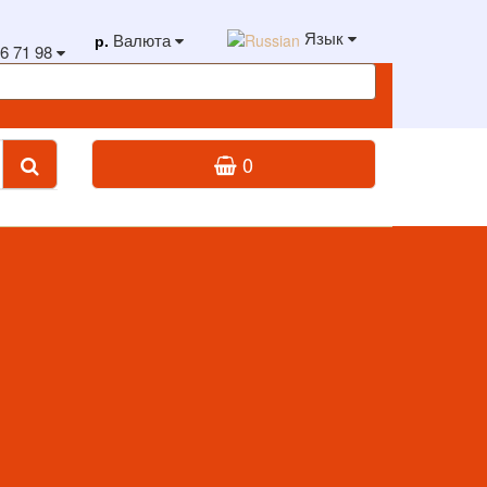
Язык
Валюта
р.
6 71 98
0