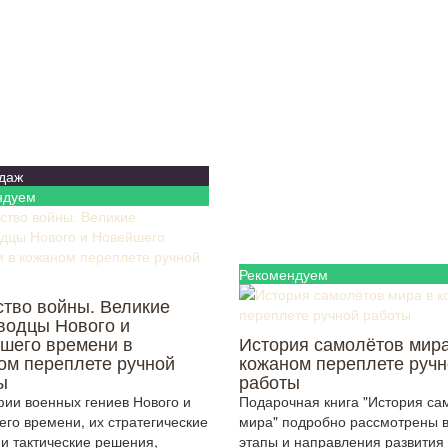
даж
ндуем
Рекомендуем
ство войны. Великие
водцы Нового и
шего времени в
История самолётов мира
ом переплете ручной
кожаном переплете ручн
ы
работы
ии военных гениев Нового и
Подарочная книга "История са
го времени, их стратегические
мира" подробно рассмотрены 
и тактические решения,
этапы и направления развития