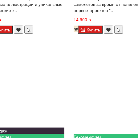
ые иллюстрации и уникальные
самолетов за время от появле
еские х..
первых проектов "..
.
14 900 р.
упить
Купить
даж
ндуем
Рекомендуем