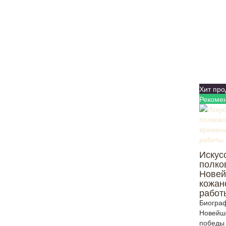
Хит про
Рекоме
Искус
полко
Новей
кожан
работ
Биограф
Новейше
победы 