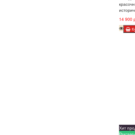
красочн
историч
14 900 р
К
Хит про
Рекоме