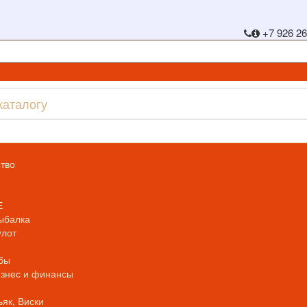
+7 926 26
тво
Е
ыбалка
Флот
бы
изнес и финансы
ьяк, Виски