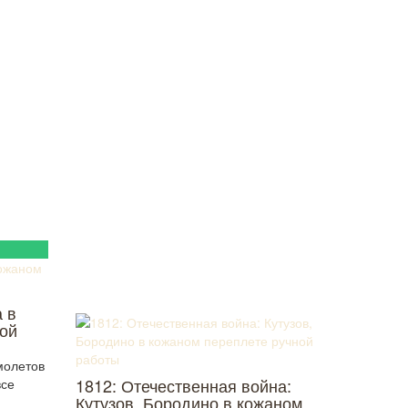
 в
ой
молетов
1812: Отечественная война:
все
Кутузов, Бородино в кожаном