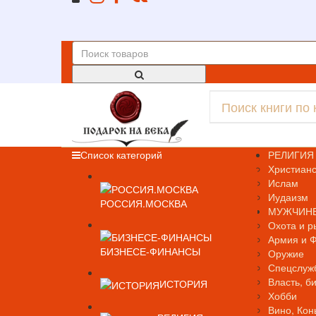
Список категорий
РЕЛИГИЯ
Христианс
Ислам
Иудаизм
РОССИЯ.МОСКВА
МУЖЧИН
Охота и р
Армия и 
БИЗНЕСЕ-ФИНАНСЫ
Оружие
Спецслуж
Власть, б
ИСТОРИЯ
Хобби
Вино, Кон