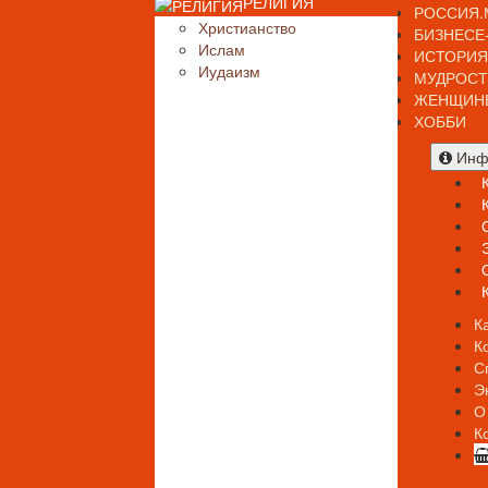
РЕЛИГИЯ
РОССИЯ.
Христианство
БИЗНЕСЕ
Ислам
ИСТОРИЯ
Иудаизм
МУДРОСТ
ЖЕНЩИН
ХОББИ
Инф
К
К
С
Э
О
К