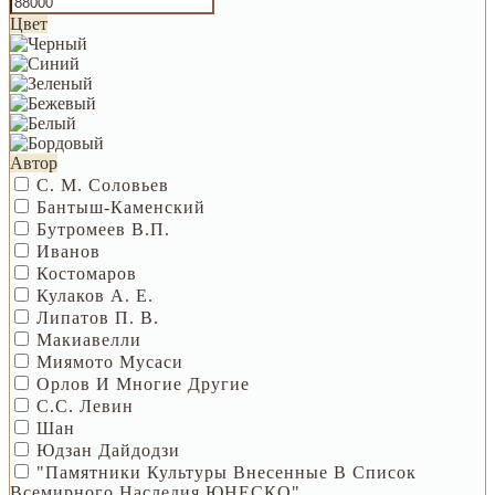
Цвет
Автор
С. М. Соловьев
Бантыш-Каменский
Бутромеев В.П.
Иванов
Костомаров
Кулаков А. Е.
Липатов П. В.
Макиавелли
Миямото Мусаси
Орлов И Многие Другие
С.С. Левин
Шан
Юдзан Дайдодзи
"Памятники Культуры Внесенные В Список
Всемирного Наследия ЮНЕСКО"