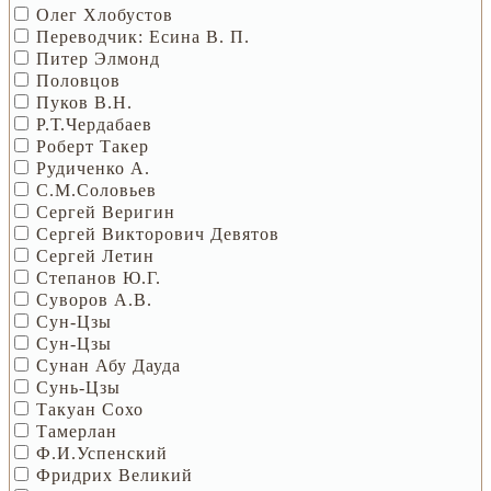
Олег Хлобустов
Переводчик: Есина В. П.
Питер Элмонд
Половцов
Пуков В.Н.
Р.Т.Чердабаев
Роберт Такер
Рудиченко А.
С.М.Соловьев
Сергей Веригин
Сергей Викторович Девятов
Сергей Летин
Степанов Ю.Г.
Суворов А.В.
Сун-Цзы
Сун-Цзы
Сунан Абу Дауда
Сунь-Цзы
Такуан Сохо
Тамерлан
Ф.И.Успенский
Фридрих Великий