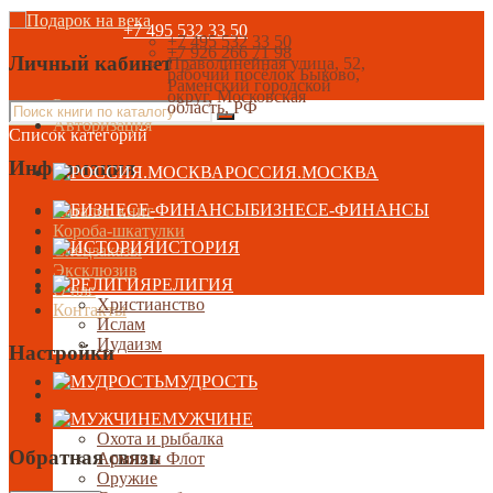
+7 495 532 33 50
+7 495 532 33 50
+7 926 266 71 98
Личный кабинет
Праволинейная улица, 52,
рабочий посёлок Быково,
Раменский городской
округ, Московская
Регистрация
область, РФ
Авторизация
Список категорий
Информация
РОССИЯ.МОСКВА
БИЗНЕСЕ-ФИНАНСЫ
Каталог книг
Короба-шкатулки
ИСТОРИЯ
Спецзаказы
Эксклюзив
РЕЛИГИЯ
О нас
Христианство
Контакты
Ислам
Иудаизм
Настройки
МУДРОСТЬ
МУЖЧИНЕ
Охота и рыбалка
Обратная связь
Армия и Флот
Оружие