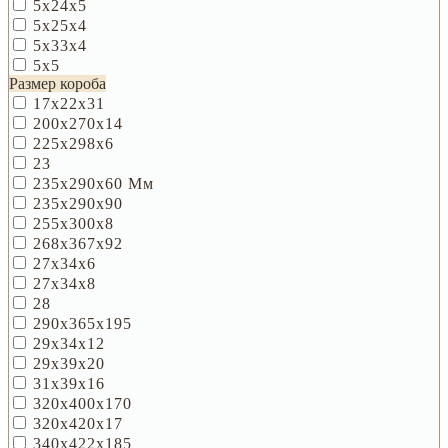
5х24х5
5х25х4
5х33х4
5х5
Размер короба
17х22х31
200х270х14
225х298х6
23
235х290х60 Мм
235х290х90
255х300х8
268х367х92
27х34х6
27х34х8
28
290х365х195
29х34х12
29х39х20
31х39х16
320х400х170
320х420х17
340х422х185