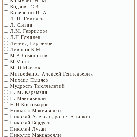
Карамзин Н. М.
Кодзова С.З.
Корешкин И. А.
Л. Н. Гумилев
Л. Сытин
Л.М. Гаврилова
Л.Н.Гумилев
Леонид Парфенов
Лившиц Б.М.
М.В.Ломоносов
М.Манн
М.Ю.Мягков
Митрофанов Алексей Геннадьевич
Михаил Пыляев
Мудрость Тысячелетий
Н. М. Карамзин
Н. Макиавелли
Н.И.Костомаров
Никколо Макиавелли
Николай Александрович Аничкин
Николай Бердяев
Николай Лузан
Николло Макиавелли