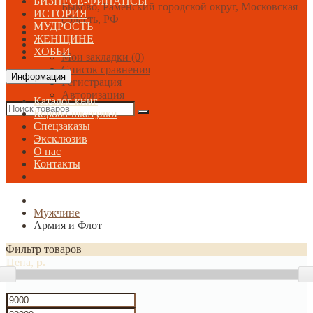
БИЗНЕСЕ-ФИНАНСЫ
Быково, Раменский городской округ, Московская
ИСТОРИЯ
область, РФ
МУДРОСТЬ
ЖЕНЩИНЕ
ХОББИ
Мои закладки (0)
Список сравнения
Информация
Регистрация
Авторизация
Каталог книг
Короба-шкатулки
Спецзаказы
Эксклюзив
О нас
Контакты
Мужчине
Армия и Флот
Фильтр товаров
Цена,
р.