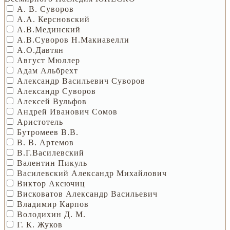
А. В. Суворов
А.А. Керсновский
А.В.Мединский
А.В.Суворов Н.Макиавелли
А.О.Давтян
Август Мюллер
Адам Альбрехт
Александр Васильевич Суворов
Александр Суворов
Алексей Вульфов
Андрей Иванович Сомов
Аристотель
Бутромеев В.В.
В. В. Артемов
В.Г.Василевский
Валентин Пикуль
Василевский Александр Михайлович
Виктор Аксючиц
Висковатов Александр Васильевич
Владимир Карпов
Володихин Д. М.
Г. К. Жуков